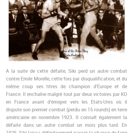
A la suite de cette défaite, Siki perd un autre combat
contre Emile Morelle, cette fois par disqualification, et du
même coup ses titres de champion d’Europe et de
France. Il enchaîne malgré tout par deux victoires par KO
en France avant d’émigrer vers les Etats-Unis où il
dispute son premier combat (perdu en 15 rounds) en terre
américaine en novembre 1923. Il connaît également la
défaite dans un autre combat un mois plus tard. En
1925, Siki laissa définitivement passer la chance de faire