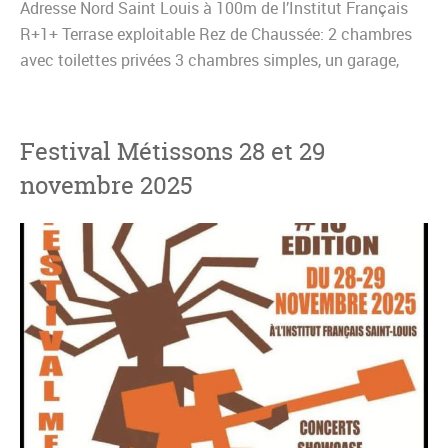
Adresse Nord Saint Louis à 100m de l’Institut Français
R+1+ Terrase exploitable Rez de Chaussée: 2 chambres
avec toilettes privées 3 chambres simples, un garage,
une cuisine et deux toilettes externes Étage: 2 grandes
chambres salon avec toilettes privatives, deux chambres
doubles avec toilettes privatives une kitchenette et une
Festival Métissons 28 et 29
buanderie Terrasse: exploitable pour open bar
novembre 2025
Dimensions: 201m2 Titre foncier Prix: 315 000 €
Tél/What’sApp : 00221 773650777