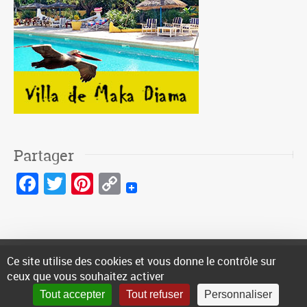
Partager
Facebook
Twitter
Pinterest
Copy
Link
Ce site utilise des cookies et vous donne le contrôle sur
© 2016-2026 site réalisé et édité par
Sencyb
|
Nous contacter
|
ceux que vous souhaitez activer
Mentions Légales
|
Politique de confidentialité
Tout accepter
Tout refuser
Personnaliser