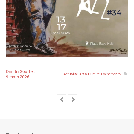
Dimitri Soufflet
Actualité
,
Art & Culture
,
Evenements
9
mars
2026