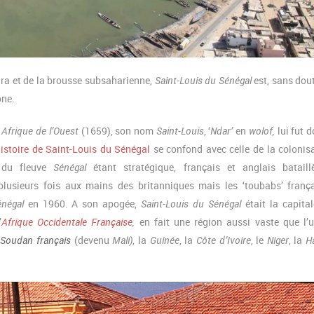
ara et de la brousse subsaharienne,
Saint-Louis du Sénégal
est, sans dout
one.
n
Afrique de l’Ouest
(1659), son nom
Saint-Louis
, ‘
Ndar’
en
wolof,
lui fut 
istoire de Saint-Louis du Sénégal
se confond avec celle de la colonis
e du fleuve
Sénégal
étant stratégique, français et anglais bataill
plusieurs fois aux mains des britanniques mais les ‘toubabs’ franç
énégal
en 1960. A son apogée,
Saint-Louis du Sénégal
était la capita
’
Afrique Occidentale Française
,
en fait une région aussi vaste que l’
e
Soudan français
(devenu
Mali)
, la
Guinée
, la
Côte d’Ivoire
, le
Niger
, la
H