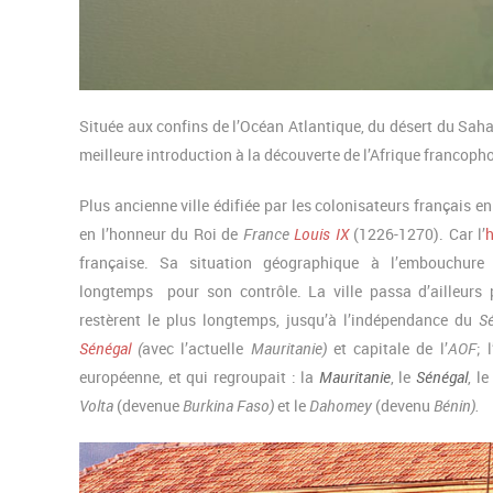
Située aux confins de l’Océan Atlantique, du désert du Sah
meilleure introduction à la découverte de l’Afrique francoph
Plus ancienne ville édifiée par les colonisateurs français e
en l’honneur du Roi de
France
Louis IX
(1226-1270). Car l’
h
française. Sa situation géographique à l’embouchur
longtemps pour son contrôle. La ville passa d’ailleurs 
restèrent le plus longtemps, jusqu’à l’indépendance du
S
Sénégal
(
avec l’actuelle
Mauritanie)
et
capitale de l’
AOF
; l
européenne, et qui regroupait : la
Mauritanie
, le
Sénégal
, l
Volta
(devenue
Burkina Faso)
et le
Dahomey
(devenu
Bénin).