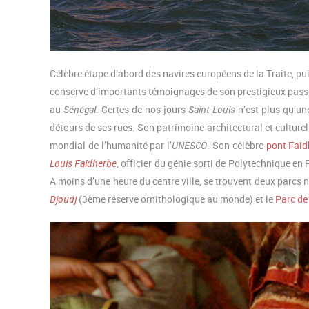
Célèbre étape d’abord des navires européens de la Traite, pu
conserve d’importants témoignages de son prestigieux passé. 
au
Sénégal
. Certes de nos jours
Saint-Louis
n’est plus qu’un
détours de ses rues. Son patrimoine architectural et culturel
mondial de l’humanité par l’
UNESCO
. Son célèbre
pont Faid
Louis Faidherbe
, officier du génie sorti de Polytechnique en
A moins d’une heure du centre ville, se trouvent deux parcs
Djoudj
(3ème réserve ornithologique au monde) et le
Parc de