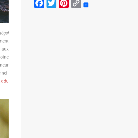
Facebook
Twitter
Pinterest
Copy
Link
négal
ement
t aux
moine
rneur
nnel.
ux du