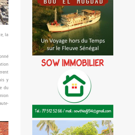
e, la
donné
ation
èrent
ais y
le du
union
aute-