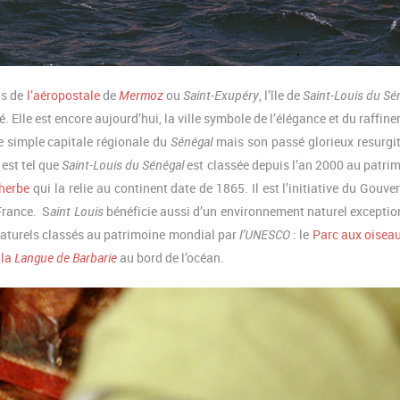
is de
l’aéropostale
de
Mermoz
ou
Saint-Exupéry
, l’île de
Saint-Louis du Sé
Elle est encore aujourd’hui, la ville symbole de l’élégance et du raffin
e simple capitale régionale du
Sénégal
mais son passé glorieux resurgi
 est tel que
Saint-Louis du Sénégal
est classée depuis l’an 2000 au patri
herbe
qui la relie au continent date de 1865. Il est l’initiative du Gouve
 France. S
aint Louis
bénéficie aussi d’un environnement naturel exceptio
 naturels classés au patrimoine mondial par
l’UNESCO
: le
Parc aux oisea
 la
Langue de Barbarie
au bord de l’océan.