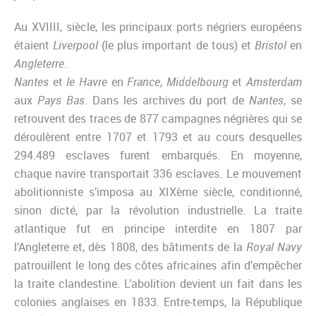
Au XVIIII, siècle, les principaux ports négriers européens
étaient
Liverpool
(le plus important de tous) et
Bristol
en
Angleterre
.
Nantes
et
le Havre
en
France
,
Middelbourg
et
Amsterdam
aux
Pays Bas
. Dans les archives du port de
Nantes
, se
retrouvent des traces de 877 campagnes négrières qui se
déroulèrent entre 1707 et 1793 et au cours desquelles
294.489 esclaves furent embarqués. En moyenne,
chaque navire transportait 336 esclaves. Le mouvement
abolitionniste s’imposa au XIXème siècle, conditionné,
sinon dicté, par la révolution industrielle. La traite
atlantique fut en principe interdite en 1807 par
l’Angleterre et, dès 1808, des bâtiments de la
Royal Navy
patrouillent le long des côtes africaines afin d’empêcher
la traite clandestine. L’abolition devient un fait dans les
colonies anglaises en 1833. Entre-temps, la République