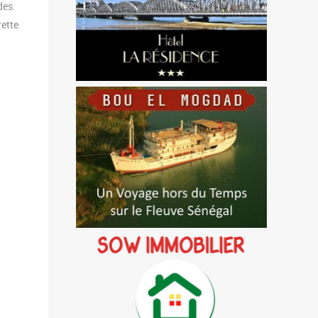
des.
rette