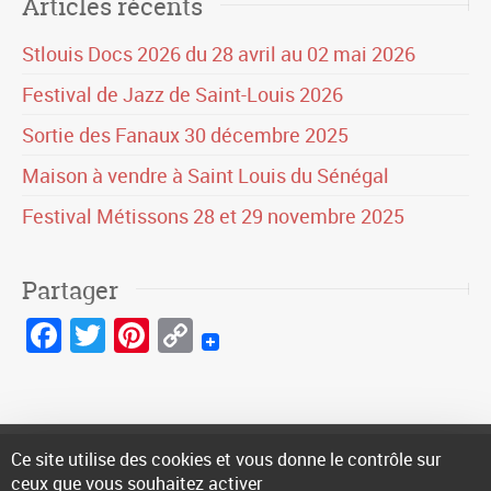
Articles récents
Stlouis Docs 2026 du 28 avril au 02 mai 2026
Festival de Jazz de Saint-Louis 2026
Sortie des Fanaux 30 décembre 2025
Maison à vendre à Saint Louis du Sénégal
Festival Métissons 28 et 29 novembre 2025
Partager
Facebook
Twitter
Pinterest
Copy
Link
Ce site utilise des cookies et vous donne le contrôle sur
© 2016-2026 site réalisé et édité par
Sencyb
|
Nous contacter
|
ceux que vous souhaitez activer