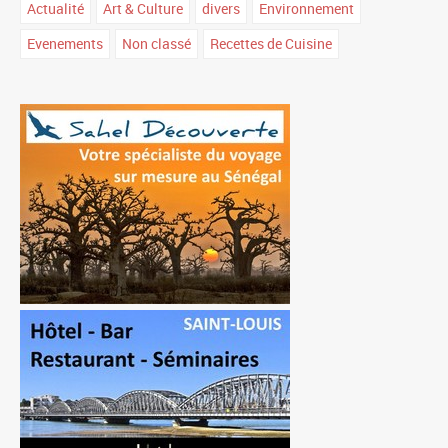
Actualité
Art & Culture
divers
Environnement
Evenements
Non classé
Recettes de Cuisine