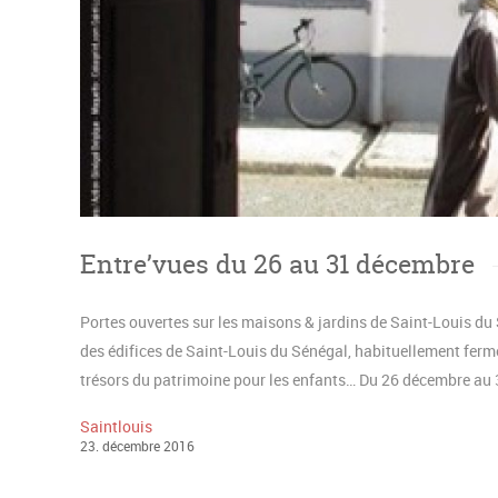
Entre’vues du 26 au 31 décembre
Portes ouvertes sur les maisons & jardins de Saint-Louis du
des édifices de Saint-Louis du Sénégal, habituellement fer
trésors du patrimoine pour les enfants… Du 26 décembre au 
Saintlouis
23
.
décembre
2016