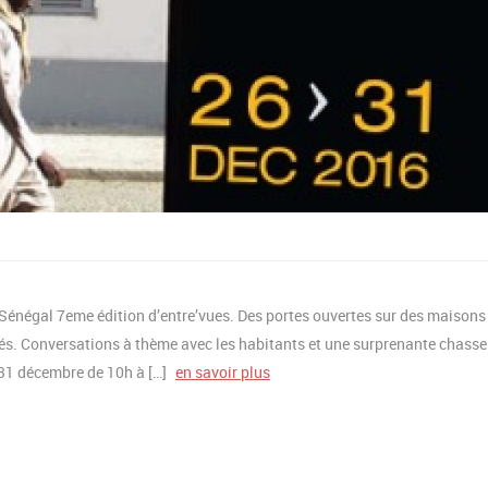
 Sénégal 7eme édition d’entre’vues. Des portes ouvertes sur des maisons
més. Conversations à thème avec les habitants et une surprenante chasse
31 décembre de 10h à […]
en savoir plus