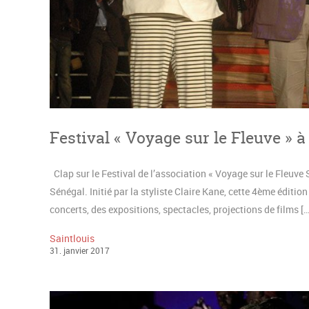
Festival « Voyage sur le Fleuve » 
Clap sur le Festival de l’association « Voyage sur le Fleuve S
Sénégal. Initié par la styliste Claire Kane, cette 4ème édit
concerts, des expositions, spectacles, projections de films […
Saintlouis
31
.
janvier
2017