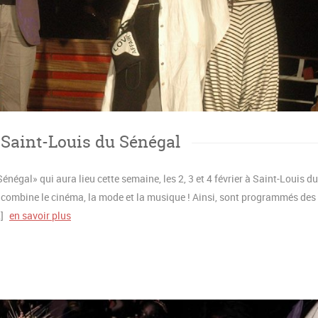
à Saint-Louis du Sénégal
énégal» qui aura lieu cette semaine, les 2, 3 et 4 février à Saint-Louis du
ion combine le cinéma, la mode et la musique ! Ainsi, sont programmés des
]
en savoir plus