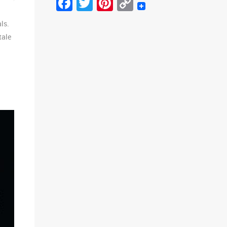
Facebook
Twitter
Pinterest
Copy
Link
ls.
tale