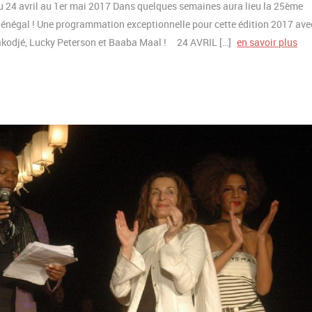
 24 avril au 1er mai 2017 Dans quelques semaines aura lieu la 25ème
 Sénégal ! Une programmation exceptionnelle pour cette édition 2017 ave
akodjé, Lucky Peterson et Baaba Maal ! 24 AVRIL […]
en savoir plus