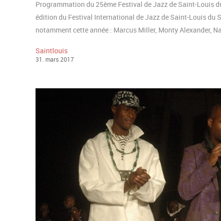
Programmation du 25ème Festival de Jazz de Saint-Louis du
édition du Festival International de Jazz de Saint-Louis du
notamment cette année : Marcus Miller, Monty Alexander, N
Saintlouis
31
.
mars
2017