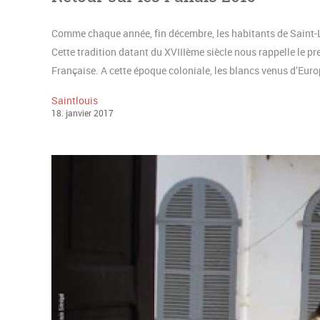
Comme chaque année, fin décembre, les habitants de Saint-Lou
Cette tradition datant du XVIIIème siècle nous rappelle le pr
Française. A cette époque coloniale, les blancs venus d’Europ
Saintlouis
18
.
janvier
2017